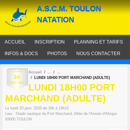
Panneau de gestion des cookies
A.S.C.M. TOULON
NATATION
ACCUEIL
INSCRIPTION
PLANNING ET TARIFS
INFOS & DOCS
PHOTOS
NOUS CONTACTER
Le
lundi
Accueil
20
LUNDI 18H00 PORT MARCHAND (ADULTE)
JANV.
2025
LUNDI 18H00 PORT
MARCHAND (ADULTE)
Le
lundi
20
janv.
2025
de 18h à 19h15
Lieu :
Stade nautique du Port Marchand, Allée de l'Armée d'Afrique
83000
TOULON